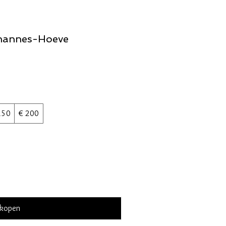
ohannes-Hoeve
150
€ 200
 kopen