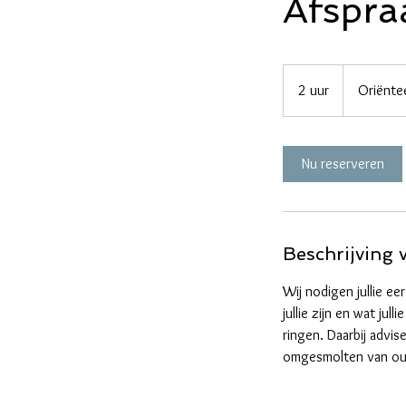
Afspra
Oriënteerend
gesprek
2 uur
2
Oriënte
u
u
r
Nu reserveren
Beschrijving 
Wij nodigen jullie e
jullie zijn en wat j
ringen. Daarbij advis
omgesmolten van oud